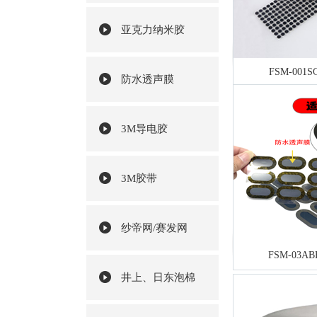
亚克力纳米胶
FSM-00
防水透声膜
3M导电胶
3M胶带
纱帝网/赛发网
FSM-03
井上、日东泡棉