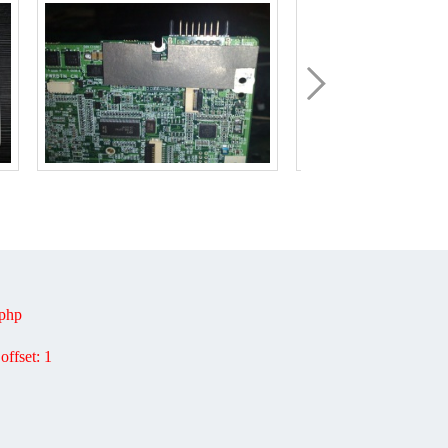
php
fset: 1