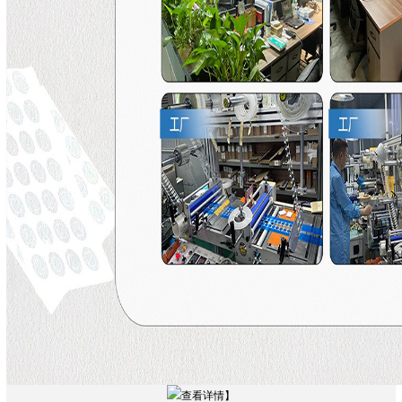
查看详情】